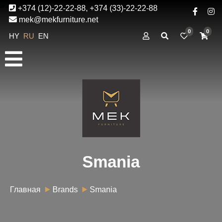
+374 (12)-22-22-88, +374 (33)-22-22-88
mek@mekfurniture.net
0
0
HY
RU
EN
Smania
Главная
Brands
Smania