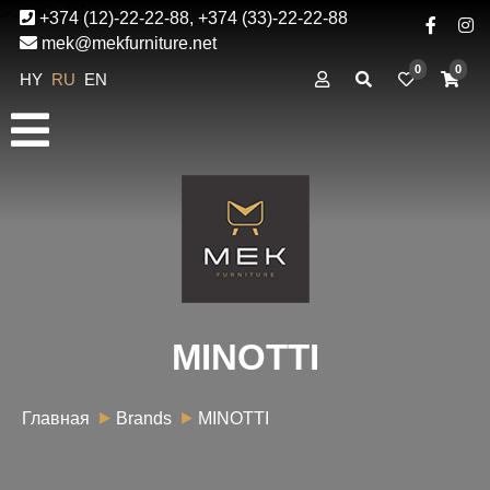
+374 (12)-22-22-88, +374 (33)-22-22-88
mek@mekfurniture.net
0
0
HY
RU
EN
MINOTTI
Главная
Brands
MINOTTI