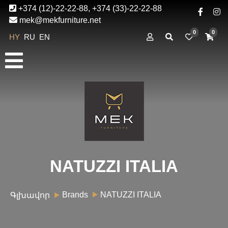
+374 (12)-22-22-88, +374 (33)-22-22-88
mek@mekfurniture.net
0
0
HY
RU
EN
NATUZZI ITALIA
Brands
NATUZZI ITALIA
Գլխավոր