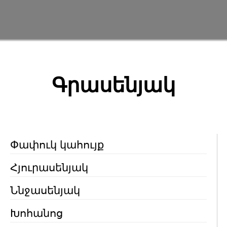
Գրասենյակ
Փափուկ կահույք
Հյուրասենյակ
Ննջասենյակ
Խոհանոց