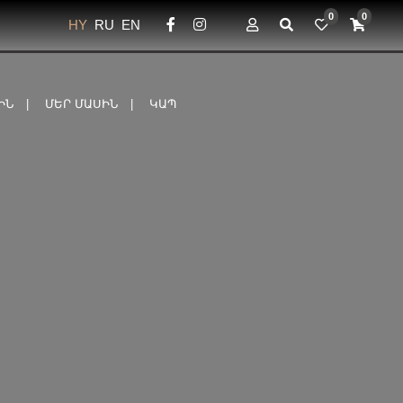
0
0
HY
RU
EN
ԻՆ
ՄԵՐ ՄԱՍԻՆ
ԿԱՊ