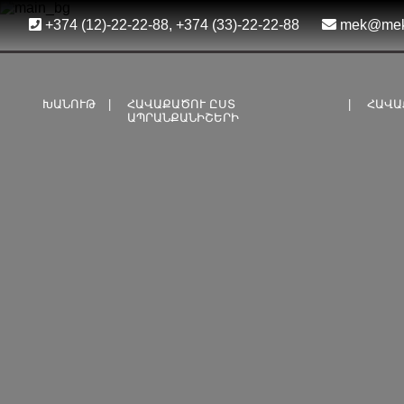
+374 (12)-22-22-88, +374 (33)-22-22-88
mek@mekfu
ԽԱՆՈՒԹ
ՀԱՎԱՔԱԾՈՒ ԸՍՏ
ՀԱՎԱ
ԱՊՐԱՆՔԱՆԻՇԵՐԻ