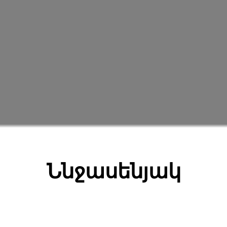
Ննջասենյակ