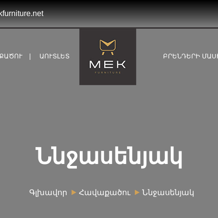
rniture.net
ՔԱԾՈՒ
ԱՈՒՏԼԵՏ
ԲՐԵՆԴԵՐԻ ՄԱՍ
Ննջասենյակ
Գլխավոր
Հավաքածու
Ննջասենյակ