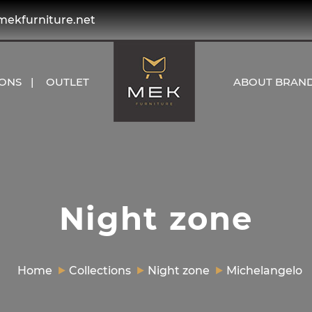
kfurniture.net
IONS
OUTLET
ABOUT BRAN
Night zone
Home
Collections
Night zone
Michelangelo