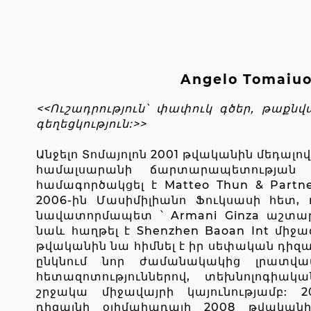
Angelo Tomaiuo
<<Ուշադրություն՝ փափուկ գծեր, թաքնվ
գեղեցկություն:>>
Անջելո Տոմայոլոն 2001 թվականին մեդալո
համալսարանի ճարտարապետության ֆ
համագործակցել է Matteo Thun & Partn
2006-ին Մասիմիլիանո Ֆուկսասի հետ, 
նավատորմապետ ՝ Armani Ginza աշտարա
նաև հաղթել է Shenzhen Baoan Int միջազ
թվականին նա հիմնել է իր սեփական դիզայ
ընկնում նոր ժամանակակից լրատվամ
հետազոտություններով, տեխնոլոգիակ
շրջակա միջավայրի կայունությամբ: 
դիզայնի օլիմպիադայի 2008 թվականի