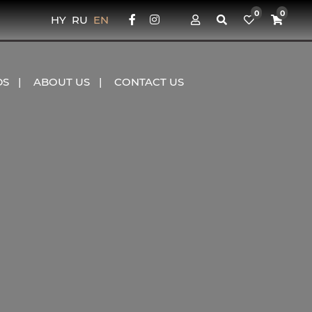
0
0
HY
RU
EN
DS
ABOUT US
CONTACT US