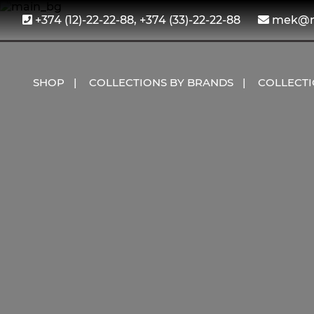
+374 (12)-22-22-88, +374 (33)-22-22-88
mek@me
SHOP
COLLECTIONS BY BRANDS
COLLECT