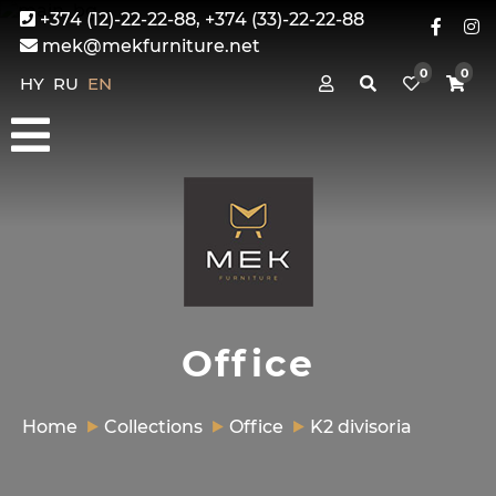
+374 (12)-22-22-88, +374 (33)-22-22-88
mek@mekfurniture.net
0
0
HY
RU
EN
Office
Home
Collections
Office
K2 divisoria