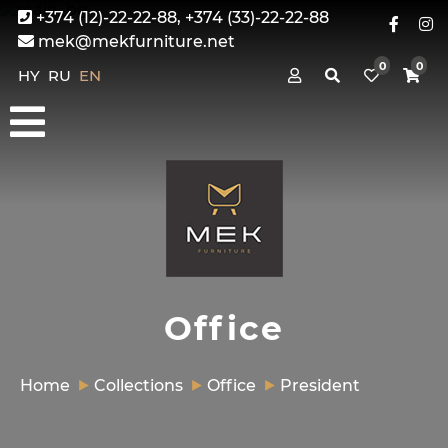
+374 (12)-22-22-88, +374 (33)-22-22-88
mek@mekfurniture.net
0
0
HY
RU
EN
Office
Home
Collections
Office
President